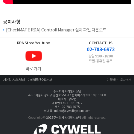
공지사항
[CheckMATE RDA] Controll Manager 설치 파일 다운로드
RPA Store
Youtube
CONTACT US
02-783-6972
평일 9:00 - 18:00
주말·공휴일 휴무
바로가기
개인정보처리방침
이메일무단수집거부
이용약관
회사소개
주식회사 싸이웰시스템
주소 : 서울시 강서구 양천로 551-17 한화비즈메트로 1차 1104호
대표자 : 정낙현
대표번호 : 02-783-6972
팩스 : 02-783-6975
이메일 : mkko@cywellsystem.com
Copyright ⓒ
2022주식회사 싸이웰시스템.
All right reserved.