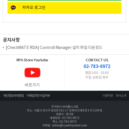
카카오
로그인
공지사항
[CheckMATE RDA] Controll Manager 설치 파일 다운로드
RPA Store
Youtube
CONTACT US
02-783-6972
평일 9:00 - 18:00
주말·공휴일 휴무
바로가기
개인정보처리방침
이메일무단수집거부
이용약관
회사소개
주식회사 싸이웰시스템
주소 : 서울시 강서구 양천로 551-17 한화비즈메트로 1차 1104호
대표자 : 정낙현
대표번호 : 02-783-6972
팩스 : 02-783-6975
이메일 : mkko@cywellsystem.com