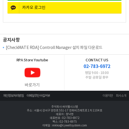
카카오
로그인
공지사항
[CheckMATE RDA] Controll Manager 설치 파일 다운로드
RPA Store
Youtube
CONTACT US
02-783-6972
평일 9:00 - 18:00
주말·공휴일 휴무
바로가기
개인정보처리방침
이메일무단수집거부
이용약관
회사소개
주식회사 싸이웰시스템
주소 : 서울시 강서구 양천로 551-17 한화비즈메트로 1차 1104호
대표자 : 정낙현
대표번호 : 02-783-6972
팩스 : 02-783-6975
이메일 : mkko@cywellsystem.com