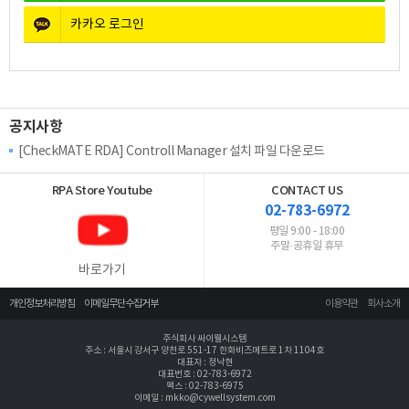
카카오
로그인
공지사항
[CheckMATE RDA] Controll Manager 설치 파일 다운로드
RPA Store
Youtube
CONTACT US
02-783-6972
평일 9:00 - 18:00
주말·공휴일 휴무
바로가기
개인정보처리방침
이메일무단수집거부
이용약관
회사소개
주식회사 싸이웰시스템
주소 : 서울시 강서구 양천로 551-17 한화비즈메트로 1차 1104호
대표자 : 정낙현
대표번호 : 02-783-6972
팩스 : 02-783-6975
이메일 : mkko@cywellsystem.com