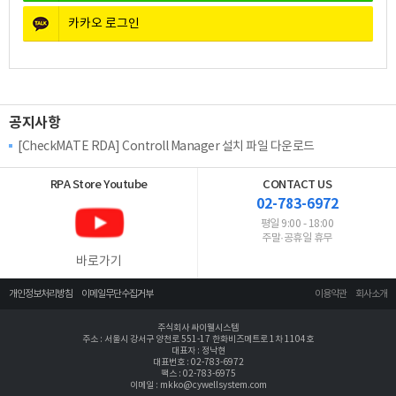
카카오
로그인
공지사항
[CheckMATE RDA] Controll Manager 설치 파일 다운로드
RPA Store
Youtube
CONTACT US
02-783-6972
평일 9:00 - 18:00
주말·공휴일 휴무
바로가기
개인정보처리방침
이메일무단수집거부
이용약관
회사소개
주식회사 싸이웰시스템
주소 : 서울시 강서구 양천로 551-17 한화비즈메트로 1차 1104호
대표자 : 정낙현
대표번호 : 02-783-6972
팩스 : 02-783-6975
이메일 : mkko@cywellsystem.com