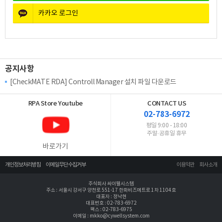
카카오
로그인
공지사항
[CheckMATE RDA] Controll Manager 설치 파일 다운로드
RPA Store
Youtube
CONTACT US
02-783-6972
평일 9:00 - 18:00
주말·공휴일 휴무
바로가기
개인정보처리방침
이메일무단수집거부
이용약관
회사소개
주식회사 싸이웰시스템
주소 : 서울시 강서구 양천로 551-17 한화비즈메트로 1차 1104호
대표자 : 정낙현
대표번호 : 02-783-6972
팩스 : 02-783-6975
이메일 : mkko@cywellsystem.com